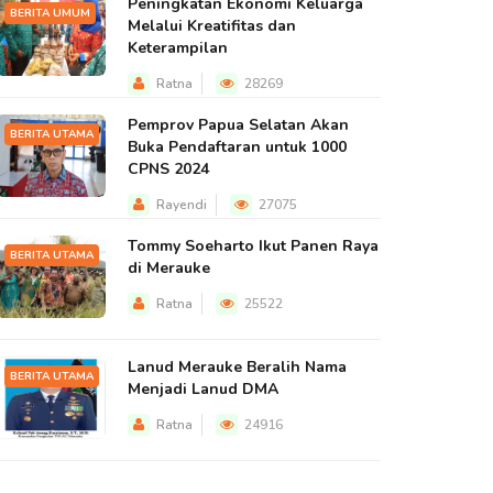
Peningkatan Ekonomi Keluarga
BERITA UMUM
Melalui Kreatifitas dan
Keterampilan
Ratna
28269
Pemprov Papua Selatan Akan
BERITA UTAMA
Buka Pendaftaran untuk 1000
CPNS 2024
Rayendi
27075
Tommy Soeharto Ikut Panen Raya
BERITA UTAMA
di Merauke
Ratna
25522
Lanud Merauke Beralih Nama
BERITA UTAMA
Menjadi Lanud DMA
Ratna
24916