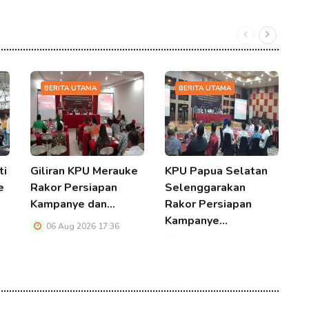
BERITA UTAMA
BERITA UTAMA
ti
Giliran KPU Merauke
KPU Papua Selatan
B
e
Rakor Persiapan
Selenggarakan
T
Kampanye dan…
Rakor Persiapan
P
Kampanye…
K
06 Aug 2026 17:36
M
06 Aug 2026 17:36