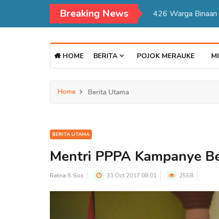
Breaking News
Kadisdukcapil Mer
HOME
BERITA
POJOK MERAUKE
MI
Home
Berita Utama
BERITA UTAMA
Mentri PPPA Kampanye Be
Ratna S.Sos
31 Oct 2017 08:01
2558