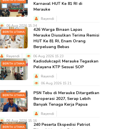
BERITA UTAMA
Karnaval HUT Ke 81 RI di
Merauke
Rayendi
06 Aug 2026 15:34
426 Warga Binaan Lapas
BERITA UTAMA
Merauke Diusulkan Terima Remisi
HUT Ke 81 RI, Enam Orang
Berpeluang Bebas
Rayendi
06 Aug 2026 15:23
Kadisdukcapil Merauke Tegaskan
BERITA UTAMA
Pelayana KTP Sesuai SOP
Rayendi
06 Aug 2026 15:21
PSN Tebu di Merauke Ditargetkan
BERITA UTAMA
Beroperasi 2027, Serap Lebih
Banyak Tenaga Kerja Papua
Rayendi
06 Aug 2026 15:16
240 Peserta Ekspedisi Patriot
BERITA UTAMA