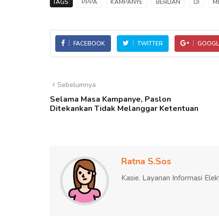
TAGS:
PPPA
KAMPANYE
BERLIAN
DI
M
FACEBOOK
TWITTER
GOOGL
Sebelumnya
Selama Masa Kampanye, Paslon
Ditekankan Tidak Melanggar Ketentuan
Ratna S.Sos
Kasie. Layanan Informasi Elek