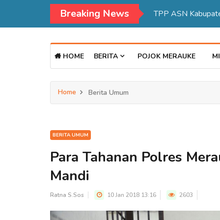
Breaking News
HOME
BERITA
POJOK MERAUKE
MI
Home
Berita Umum
BERITA UMUM
Para Tahanan Polres Mera
Mandi
Ratna S.Sos
10 Jan 2018 13:16
2603