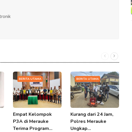
tronik
BERITA UTAMA
BERITA UTAMA
Empat Kelompok
Kurang dari 24 Jam,
U
P3A di Merauke
Polres Merauke
P
Terima Program…
Ungkap…
T