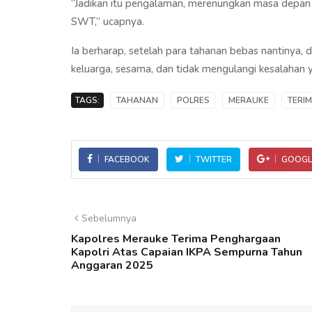
“Jadikan itu pengalaman, merenungkan masa depan
SWT,” ucapnya.
Ia berharap, setelah para tahanan bebas nantinya, d
keluarga, sesama, dan tidak mengulangi kesalahan
TAGS:
TAHANAN
POLRES
MERAUKE
TERI
FACEBOOK
TWITTER
GOOGL
Sebelumnya
Kapolres Merauke Terima Penghargaan
Kapolri Atas Capaian IKPA Sempurna Tahun
Anggaran 2025