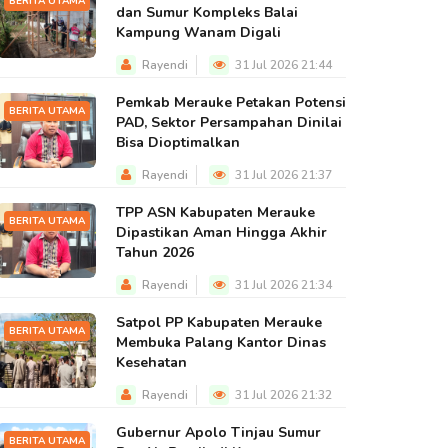
BERITA UTAMA
dan Sumur Kompleks Balai
Kampung Wanam Digali
Rayendi
31 Jul 2026 21:44
Pemkab Merauke Petakan Potensi
BERITA UTAMA
PAD, Sektor Persampahan Dinilai
Bisa Dioptimalkan
Rayendi
31 Jul 2026 21:37
TPP ASN Kabupaten Merauke
BERITA UTAMA
Dipastikan Aman Hingga Akhir
Tahun 2026
Rayendi
31 Jul 2026 21:34
Satpol PP Kabupaten Merauke
BERITA UTAMA
Membuka Palang Kantor Dinas
Kesehatan
Rayendi
31 Jul 2026 21:32
Gubernur Apolo Tinjau Sumur
BERITA UTAMA