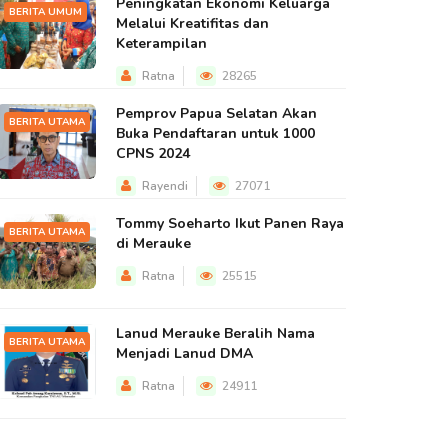
Peningkatan Ekonomi Keluarga
BERITA UMUM
Melalui Kreatifitas dan
Keterampilan
Ratna
28265
Pemprov Papua Selatan Akan
BERITA UTAMA
Buka Pendaftaran untuk 1000
CPNS 2024
Rayendi
27071
Tommy Soeharto Ikut Panen Raya
BERITA UTAMA
di Merauke
Ratna
25515
Lanud Merauke Beralih Nama
BERITA UTAMA
Menjadi Lanud DMA
Ratna
24911