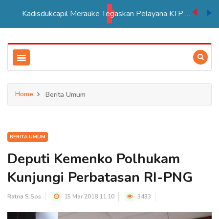
Kadisdukcapil Merauke Tegaskan Pelayana KTP Sesuai SOP
Home
Berita Umum
BERITA UMUM
Deputi Kemenko Polhukam
Kunjungi Perbatasan RI-PNG
Ratna S.Sos
15 Mar 2018 11:10
3433