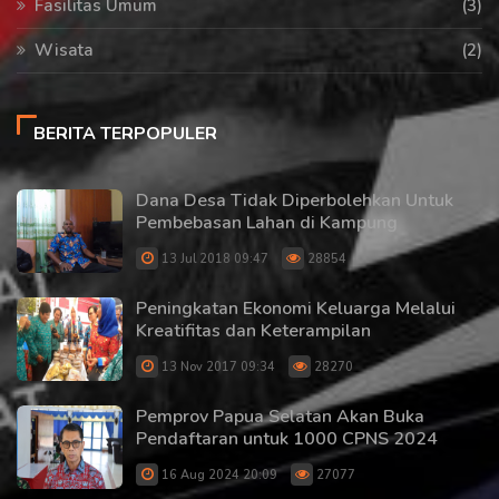
Fasilitas Umum
(3)
Wisata
(2)
BERITA TERPOPULER
Dana Desa Tidak Diperbolehkan Untuk
Pembebasan Lahan di Kampung
13 Jul 2018 09:47
28854
Peningkatan Ekonomi Keluarga Melalui
Kreatifitas dan Keterampilan
13 Nov 2017 09:34
28270
Pemprov Papua Selatan Akan Buka
Pendaftaran untuk 1000 CPNS 2024
16 Aug 2024 20:09
27077