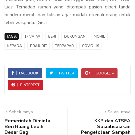
luas. Terhadap rumah yang ditempati pasien diberi tanda
bendera merah dan tulisan agar mudah dikenali orang untuk
lebih waspada. (Get)
TAGS:
174/ATW
BERI
DUKUNGAN
MORIL
KEPADA
PRAJURIT
TERPAPAR
COVID-19
FACEBOOK
TWITTER
GOOGLE +
PINTEREST
Sebelumnya
Selanjutnya
Pemerintah Diminta
KKP dan ATSEA
Beri Ruang Lebih
Sosialisasikan
Besar Bagi
Pengelolaan Sampah