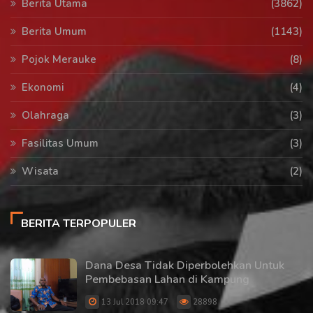
Berita Utama
(3862)
Berita Umum
(1143)
Pojok Merauke
(8)
Ekonomi
(4)
Olahraga
(3)
Fasilitas Umum
(3)
Wisata
(2)
BERITA TERPOPULER
Dana Desa Tidak Diperbolehkan Untuk
Pembebasan Lahan di Kampung
13 Jul 2018 09:47
28898