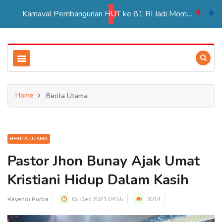
Karnaval Pembangunan HUT ke 81 RI Jadi Momentum Perkuat Persatuan di Merauke
Home
Berita Utama
BERITA UTAMA
Pastor Jhon Bunay Ajak Umat
Kristiani Hidup Dalam Kasih
Rayendi Purba
05 Dec 2021 04:55
3014