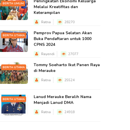
Peningkatan Ekonomi Keluarga
BERITA UMUM
Melalui Kreatifitas dan
Keterampilan
Ratna
28270
Pemprov Papua Selatan Akan
BERITA UTAMA
Buka Pendaftaran untuk 1000
CPNS 2024
Rayendi
27077
Tommy Soeharto Ikut Panen Raya
BERITA UTAMA
di Merauke
Ratna
25524
Lanud Merauke Beralih Nama
BERITA UTAMA
Menjadi Lanud DMA
Ratna
24918