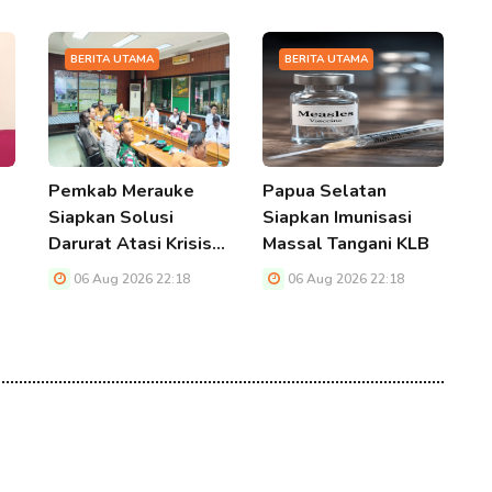
BERITA UTAMA
BERITA UTAMA
Pemkab Merauke
Papua Selatan
P
Siapkan Solusi
Siapkan Imunisasi
S
Darurat Atasi Krisis…
Massal Tangani KLB
D
P
06 Aug 2026 22:18
06 Aug 2026 22:18
P