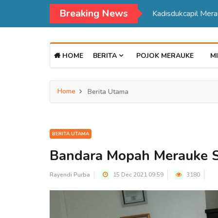
Breaking News
Kadisdukcapil Mer
HOME
BERITA
POJOK MERAUKE
MI
Home
Berita Utama
BERITA UTAMA
Bandara Mopah Merauke S
Rayendi Purba
15 Dec 2021 09:59
3180