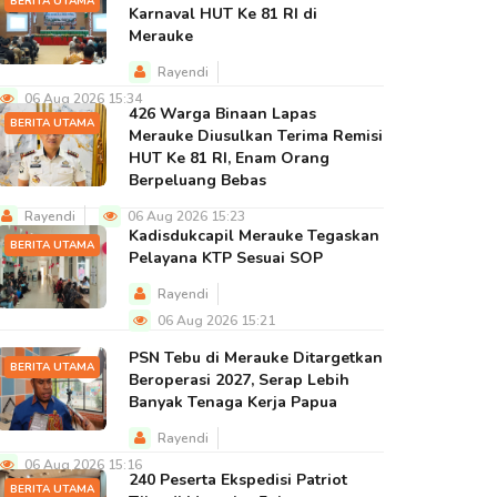
BERITA UTAMA
Karnaval HUT Ke 81 RI di
Merauke
Rayendi
06 Aug 2026 15:34
426 Warga Binaan Lapas
BERITA UTAMA
Merauke Diusulkan Terima Remisi
HUT Ke 81 RI, Enam Orang
Berpeluang Bebas
Rayendi
06 Aug 2026 15:23
Kadisdukcapil Merauke Tegaskan
BERITA UTAMA
Pelayana KTP Sesuai SOP
Rayendi
06 Aug 2026 15:21
PSN Tebu di Merauke Ditargetkan
BERITA UTAMA
Beroperasi 2027, Serap Lebih
Banyak Tenaga Kerja Papua
Rayendi
06 Aug 2026 15:16
240 Peserta Ekspedisi Patriot
BERITA UTAMA