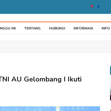
Karnaval Pembangunan HUT ke 81 RI Jadi Momentum Perkuat Persatuan di Merauke
NGGU INI
TENTANG
HUBUNGI
INFORMASI
INFO
NI AU Gelombang I Ikuti