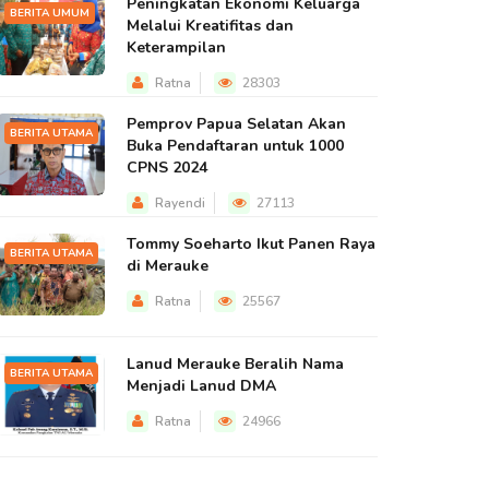
Peningkatan Ekonomi Keluarga
BERITA UMUM
Melalui Kreatifitas dan
Keterampilan
Ratna
28303
Pemprov Papua Selatan Akan
BERITA UTAMA
Buka Pendaftaran untuk 1000
CPNS 2024
Rayendi
27113
Tommy Soeharto Ikut Panen Raya
BERITA UTAMA
di Merauke
Ratna
25567
Lanud Merauke Beralih Nama
BERITA UTAMA
Menjadi Lanud DMA
Ratna
24966