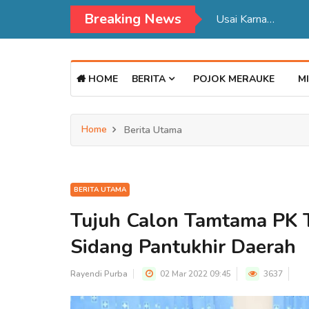
Breaking News
HOME
BERITA
POJOK MERAUKE
MI
Home
Berita Utama
BERITA UTAMA
Tujuh Calon Tamtama PK T
Sidang Pantukhir Daerah
Rayendi Purba
02 Mar 2022 09:45
3637