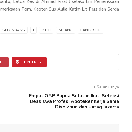
anto, Letda Kes dr Ahmad Rizal J selaku tim Pemeriksaan
meriksaan Pom, Kapten Sus Aulia Katim Lit Pers dan Serda
GELOMBANG
I
IKUTI
SIDANG
PANTUKHIR
E +
PINTEREST
Selanjutnya
Empat OAP Papua Selatan Ikuti Seleksi
Beasiswa Profesi Apoteker Kerja Sama
Disdikbud dan Untag Jakarta