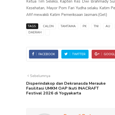
Ketua Tim Seleksi, Kapten Kes Dwi Brahmady Sus
Kesehatan, Mayor Pom Fari Yudha selaku Katim Pe
Afif mewakili Katim Pemeriksaan Jasmani.(Get)
TAGS:
CALON
TAMTAMA
PK
TNI
AU
DAERAH
FACEBOOK
TWITTER
GOOGL
Sebelumnya
Disperindakop dan Dekranasda Merauke
Fasilitasi UMKM OAP Ikuti INACRAFT
Festival 2026 di Yogyakarta