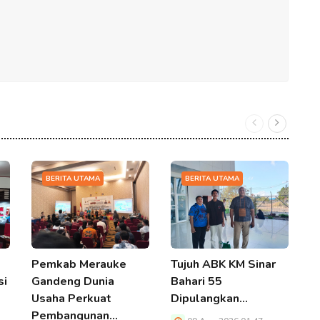
BERITA UTAMA
BERITA UTAMA
Pemkab Merauke
Tujuh ABK KM Sinar
D
si
Gandeng Dunia
Bahari 55
U
Usaha Perkuat
Dipulangkan…
N
Pembangunan…