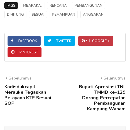
TAGS:
MBARAKA:
RENCANA
PEMBANGUNAN
DIHITUNG
SESUAI
KEMAMPUAN
ANGGARAN
FACEBOOK
TWITTER
GOOGLE +
PINTEREST
Sebelumnya
Selanjutnya
Kadisdukcapil
Bupati Apresiasi TNI,
Merauke Tegaskan
TMMD ke-129
Pelayana KTP Sesuai
Dorong Percepatan
SOP
Pembangunan
Kampung Wanam