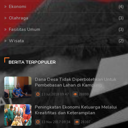
Ekonomi
(4)
Olahraga
(3)
Fasilitas Umum
(3)
Wisata
(2)
BERITA TERPOPULER
Dana Desa Tidak Diperbolehkan Untuk
Pembebasan Lahan di Kampung
13 Jul 2018 09:47
28899
Peningkatan Ekonomi Keluarga Melalui
Kreatifitas dan Keterampilan
13 Nov 2017 09:34
28307