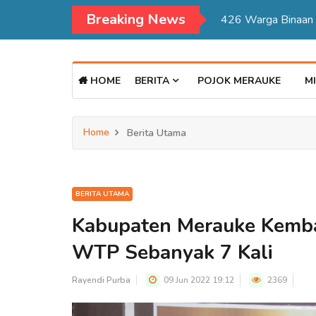
Breaking News
Kadisdukcapil Mer
HOME
BERITA
POJOK MERAUKE
MI
Home
Berita Utama
BERITA UTAMA
Kabupaten Merauke Kemba
WTP Sebanyak 7 Kali
Rayendi Purba
09 Jun 2022 19:12
2369