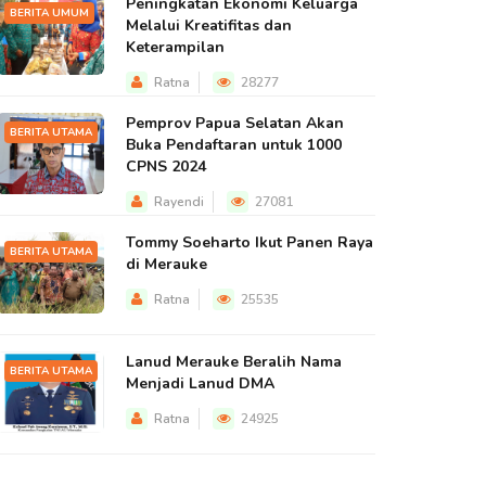
Peningkatan Ekonomi Keluarga
BERITA UMUM
Melalui Kreatifitas dan
Keterampilan
Ratna
28277
Pemprov Papua Selatan Akan
BERITA UTAMA
Buka Pendaftaran untuk 1000
CPNS 2024
Rayendi
27081
Tommy Soeharto Ikut Panen Raya
BERITA UTAMA
di Merauke
Ratna
25535
Lanud Merauke Beralih Nama
BERITA UTAMA
Menjadi Lanud DMA
Ratna
24925