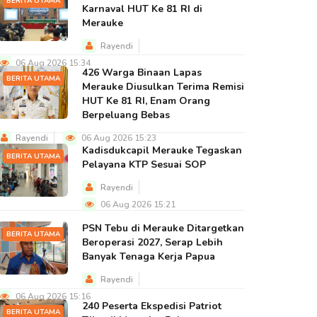
BERITA UTAMA
Karnaval HUT Ke 81 RI di
Merauke
Rayendi
06 Aug 2026 15:34
426 Warga Binaan Lapas
BERITA UTAMA
Merauke Diusulkan Terima Remisi
HUT Ke 81 RI, Enam Orang
Berpeluang Bebas
Rayendi
06 Aug 2026 15:23
Kadisdukcapil Merauke Tegaskan
BERITA UTAMA
Pelayana KTP Sesuai SOP
Rayendi
06 Aug 2026 15:21
PSN Tebu di Merauke Ditargetkan
BERITA UTAMA
Beroperasi 2027, Serap Lebih
Banyak Tenaga Kerja Papua
Rayendi
06 Aug 2026 15:16
240 Peserta Ekspedisi Patriot
BERITA UTAMA