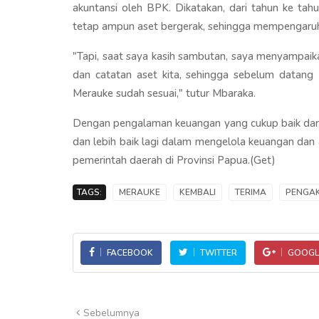
akuntansi oleh BPK. Dikatakan, dari tahun ke tahun
tetap ampun aset bergerak, sehingga mempengaruhi
"Tapi, saat saya kasih sambutan, saya menyampai
dan catatan aset kita, sehingga sebelum datang 
Merauke sudah sesuai," tutur Mbaraka.
Dengan pengalaman keuangan yang cukup baik dari 
dan lebih baik lagi dalam mengelola keuangan dan
pemerintah daerah di Provinsi Papua.(Get)
TAGS:
MERAUKE
KEMBALI
TERIMA
PENGA
FACEBOOK
TWITTER
GOOGL
Sebelumnya