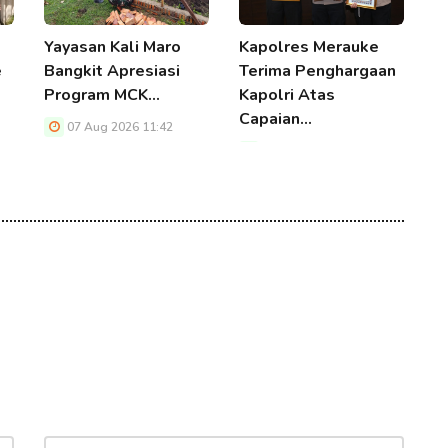
Yayasan Kali Maro
Kapolres Merauke
A
e
Bangkit Apresiasi
Terima Penghargaan
2
Program MCK…
Kapolri Atas
B
Capaian…
B
07 Aug 2026 11:42
07 Aug 2026 11:42