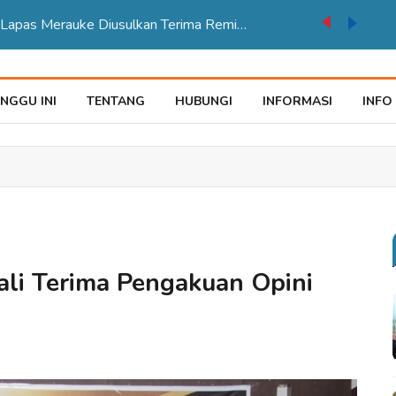
auke Tegaskan Pelayana KTP Sesuai SOP
NGGU INI
TENTANG
HUBUNGI
INFORMASI
INFO
li Terima Pengakuan Opini