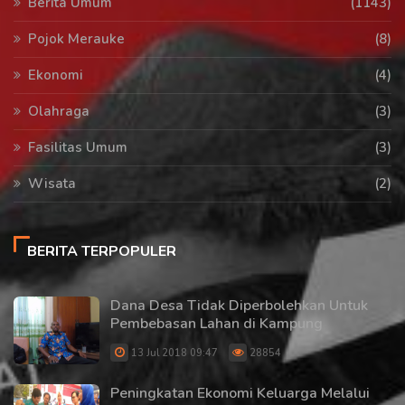
Berita Umum
(1143)
Pojok Merauke
(8)
Ekonomi
(4)
Olahraga
(3)
Fasilitas Umum
(3)
Wisata
(2)
BERITA TERPOPULER
Dana Desa Tidak Diperbolehkan Untuk
Pembebasan Lahan di Kampung
13 Jul 2018 09:47
28854
Peningkatan Ekonomi Keluarga Melalui