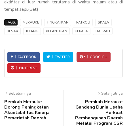
aktifitas di luar rumah terutama di waktu malam atau di
tempat sepi.(Get)
TAGS:
MERAUKE
TINGKATKAN
PATROLI
SKALA
BESAR
JELANG
PELANTIKAN
KEPALA
DAERAH
FACEBOOK
TWITTER
GOOGLE +
PINTEREST
Sebelumnya
Selanjutnya
Pemkab Merauke
Pemkab Merauke
Dorong Peningkatan
Gandeng Dunia Usaha
Akuntabilitas Kinerja
Perkuat
Pemerintah Daerah
Pembangunan Daerah
Melalui Program CSR