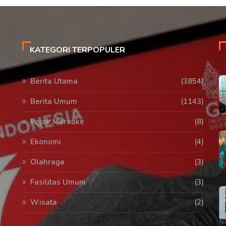
KATEGORI TERPOPULER
Berita Utama
(3854)
Berita Umum
(1143)
Pojok Merauke
(8)
Ekonomi
(4)
Olahraga
(3)
Fasilitas Umum
(3)
Wisata
(2)