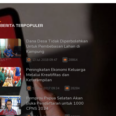
BERITA TERPOPULER
Dana Desa Tidak Diperbolehkan
Untuk Pembebasan Lahan di
Kampung
13 Jul 2018 09:47
28864
Peningkatan Ekonomi Keluarga
Melalui Kreatifitas dan
Keterampilan
13 Nov 2017 09:34
28284
Pemprov Papua Selatan Akan
Buka Pendaftaran untuk 1000
CPNS 2024