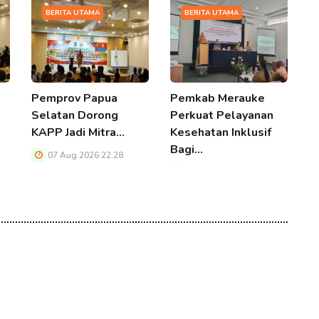
BERITA UTAMA
BERITA UTAMA
a
Pemprov Papua
Pemkab Merauke
R
Selatan Dorong
Perkuat Pelayanan
E
KAPP Jadi Mitra…
Kesehatan Inklusif
P
Bagi…
07 Aug 2026 22:28
07 Aug 2026 22:28