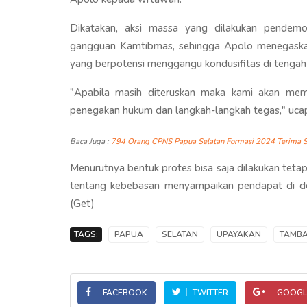
Dikatakan, aksi massa yang dilakukan pendemo
gangguan Kamtibmas, sehingga Apolo menegask
yang berpotensi menggangu kondusifitas di tengah
"Apabila masih diteruskan maka kami akan mem
penegakan hukum dan langkah-langkah tegas," uca
Baca Juga :
794 Orang CPNS Papua Selatan Formasi 2024 Terima 
Menurutnya bentuk protes bisa saja dilakukan tet
tentang kebebasan menyampaikan pendapat di 
(Get)
TAGS:
PAPUA
SELATAN
UPAYAKAN
TAMB
FACEBOOK
TWITTER
GOOGL