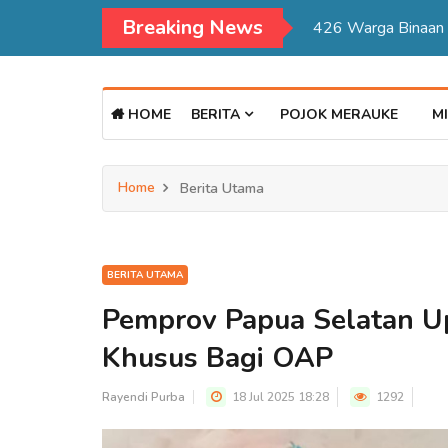
Breaking News
Kadisdukcapil Mer
HOME
BERITA
POJOK MERAUKE
MI
Home
Berita Utama
BERITA UTAMA
Pemprov Papua Selatan U
Khusus Bagi OAP
Rayendi Purba
18 Jul 2025 18:28
1292