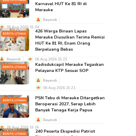
BERITA UTAMA
Karnaval HUT Ke 81 RI di
Merauke
Rayendi
06 Aug 2026 15:34
426 Warga Binaan Lapas
BERITA UTAMA
Merauke Diusulkan Terima Remisi
HUT Ke 81 RI, Enam Orang
Berpeluang Bebas
Rayendi
06 Aug 2026 15:23
Kadisdukcapil Merauke Tegaskan
BERITA UTAMA
Pelayana KTP Sesuai SOP
Rayendi
06 Aug 2026 15:21
PSN Tebu di Merauke Ditargetkan
BERITA UTAMA
Beroperasi 2027, Serap Lebih
Banyak Tenaga Kerja Papua
Rayendi
06 Aug 2026 15:16
240 Peserta Ekspedisi Patriot
BERITA UTAMA