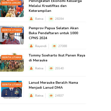
Peningkatan Ekonomi Keluarga
BERITA UMUM
Melalui Kreatifitas dan
Keterampilan
Ratna
28284
Pemprov Papua Selatan Akan
BERITA UTAMA
Buka Pendaftaran untuk 1000
CPNS 2024
Rayendi
27088
Tommy Soeharto Ikut Panen Raya
BERITA UTAMA
di Merauke
Ratna
25540
Lanud Merauke Beralih Nama
BERITA UTAMA
Menjadi Lanud DMA
Ratna
24937