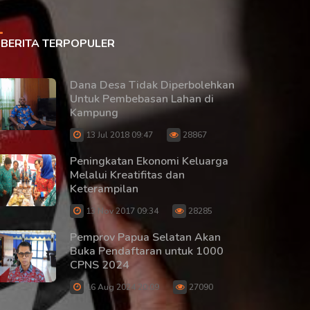
BERITA TERPOPULER
Dana Desa Tidak Diperbolehkan
Untuk Pembebasan Lahan di
Kampung
13 Jul 2018 09:47
28867
Peningkatan Ekonomi Keluarga
Melalui Kreatifitas dan
Keterampilan
13 Nov 2017 09:34
28285
Pemprov Papua Selatan Akan
Buka Pendaftaran untuk 1000
CPNS 2024
16 Aug 2024 20:09
27090