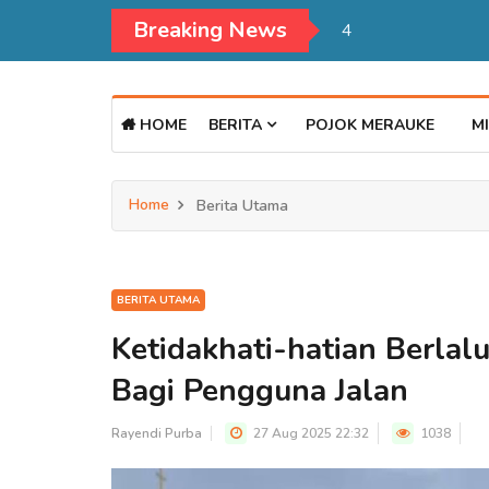
Breaking News
Kadisdukcapil Mer
HOME
BERITA
POJOK MERAUKE
MI
Home
Berita Utama
BERITA UTAMA
Ketidakhati-hatian Berlal
Bagi Pengguna Jalan
Rayendi Purba
27 Aug 2025 22:32
1038