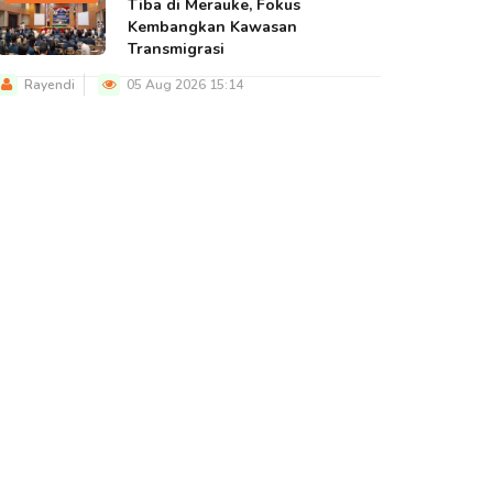
Tiba di Merauke, Fokus
Kembangkan Kawasan
Transmigrasi
Rayendi
05 Aug 2026 15:14
BERITA UTAMA
BERITA UTAMA
BERITA U