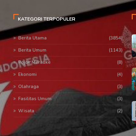
KATEGORI TERPOPULER
Berita Utama
(3854)
Berita Umum
(1143)
Pojok Merauke
(8)
Ekonomi
(4)
Olahraga
(3)
Fasilitas Umum
(3)
Wisata
(2)