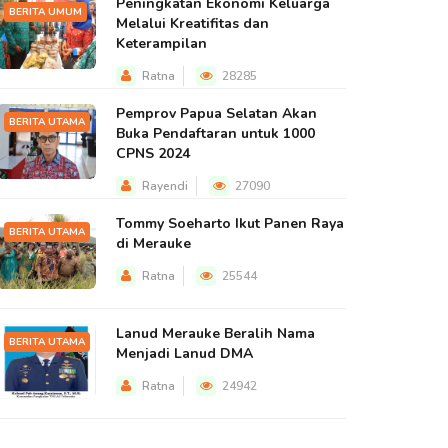
Peningkatan Ekonomi Keluarga
BERITA UMUM
Melalui Kreatifitas dan
Keterampilan
Ratna
28285
Pemprov Papua Selatan Akan
BERITA UTAMA
Buka Pendaftaran untuk 1000
CPNS 2024
Rayendi
27090
Tommy Soeharto Ikut Panen Raya
BERITA UTAMA
di Merauke
Ratna
25544
Lanud Merauke Beralih Nama
BERITA UTAMA
Menjadi Lanud DMA
Ratna
24942