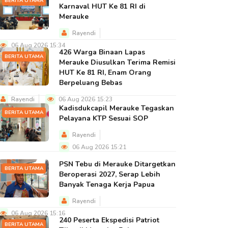
BERITA UTAMA
Karnaval HUT Ke 81 RI di
Merauke
Rayendi
06 Aug 2026 15:34
426 Warga Binaan Lapas
BERITA UTAMA
Merauke Diusulkan Terima Remisi
HUT Ke 81 RI, Enam Orang
Berpeluang Bebas
Rayendi
06 Aug 2026 15:23
Kadisdukcapil Merauke Tegaskan
BERITA UTAMA
Pelayana KTP Sesuai SOP
Rayendi
06 Aug 2026 15:21
PSN Tebu di Merauke Ditargetkan
BERITA UTAMA
Beroperasi 2027, Serap Lebih
Banyak Tenaga Kerja Papua
Rayendi
06 Aug 2026 15:16
240 Peserta Ekspedisi Patriot
BERITA UTAMA