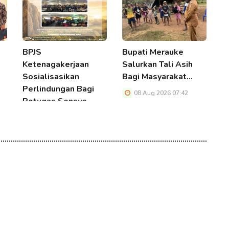
BPJS
Bupati Merauke
P
Ketenagakerjaan
Salurkan Tali Asih
S
Sosialisasikan
Bagi Masyarakat…
D
Perlindungan Bagi
R
08 Aug 2026 07:42
Petugas Sensus…
08 Aug 2026 07:42