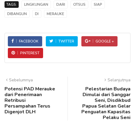
TAGS:
LINGKUNGAN
DARI
OTSUS
SIAP
DIBANGUN
DI
MERAUKE
FACEBOOK
TWITTER
GOOGLE +
PINTEREST
Sebelumnya
Selanjutnya
Potensi PAD Merauke
Pelestarian Budaya
dari Penerimaan
Dimulai dari Sanggar
Retribusi
Seni, Disdikbud
Persampahan Terus
Papua Selatan Gelar
Digenjot DLH
Penguatan Kapasitas
Pelaku Seni