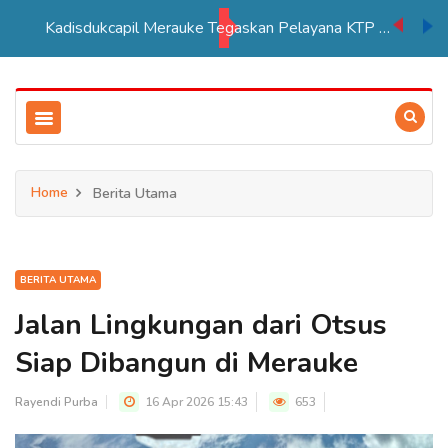
Kadisdukcapil Merauke Tegaskan Pelayana KTP Sesuai SOP
Home
Berita Utama
BERITA UTAMA
Jalan Lingkungan dari Otsus
Siap Dibangun di Merauke
Rayendi Purba
16 Apr 2026 15:43
653