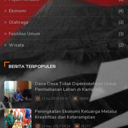
Ekonomi
(4)
Olahraga
(3)
Fasilitas Umum
(3)
Wisata
(2)
BERITA TERPOPULER
Dana Desa Tidak Diperbolehkan Untuk
Pembebasan Lahan di Kampung
13 Jul 2018 09:47
28856
Peningkatan Ekonomi Keluarga Melalui
Kreatifitas dan Keterampilan
13 Nov 2017 09:34
28277