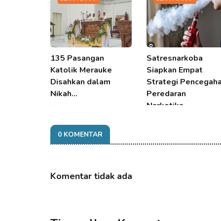
135 Pasangan
Satresnarkoba
Katolik Merauke
Siapkan Empat
Disahkan dalam
Strategi Pencegah
Nikah…
Peredaran
Narkotika…
06 Aug 2026 15:25
06 Aug 2026 15:25
0 KOMENTAR
Komentar tidak ada