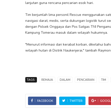
lanjutan guna rencana pencarian esok hari.
Tim berjumlah lima personil Rescue menggunakan sat
navigasi darat, medis, serta dukungan logistik turut s
dengan Polsek Onggaya dan Pos Satgas TNI Pengamana
Kampung Tomerau masuk dalam wilayah hukumnya.
"Menurut informasi dari kerabat korban, diketahui ba
wilayah hutan di Distrik Naukenjerai," tambah Raymon
TAGS:
REMAJA
DALAM
PENCARIAN
TIM
FACEBOOK
TWITTER
GOOGL