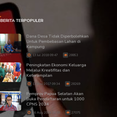
BERITA TERPOPULER
Dana Desa Tidak Diperbolehkan
Untuk Pembebasan Lahan di
Kampung
13 Jul 2018 09:47
28853
Peningkatan Ekonomi Keluarga
Melalui Kreatifitas dan
Keterampilan
13 Nov 2017 09:34
28269
Pemprov Papua Selatan Akan
Buka Pendaftaran untuk 1000
CPNS 2024
16 Aug 2024 20:09
27075