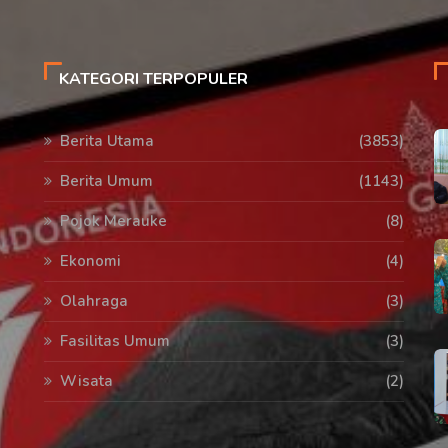
KATEGORI TERPOPULER
Berita Utama
(3853)
Berita Umum
(1143)
Pojok Merauke
(8)
Ekonomi
(4)
Olahraga
(3)
Fasilitas Umum
(3)
Wisata
(2)