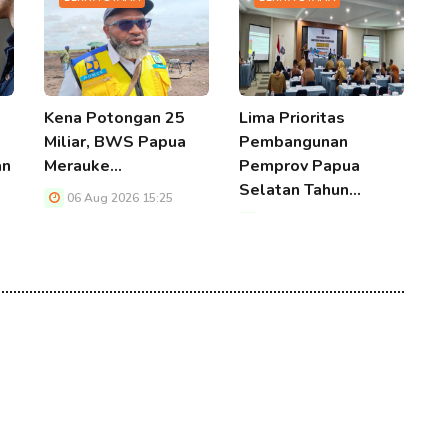
Kena Potongan 25
Lima Prioritas
D
Miliar, BWS Papua
Pembangunan
H
an
Merauke…
Pemprov Papua
Selatan Tahun…
06 Aug 2026 15:25
06 Aug 2026 15:25