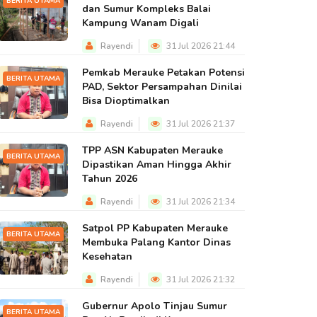
BERITA UTAMA
dan Sumur Kompleks Balai
Kampung Wanam Digali
Rayendi
31 Jul 2026 21:44
Pemkab Merauke Petakan Potensi
BERITA UTAMA
PAD, Sektor Persampahan Dinilai
Bisa Dioptimalkan
Rayendi
31 Jul 2026 21:37
TPP ASN Kabupaten Merauke
BERITA UTAMA
Dipastikan Aman Hingga Akhir
Tahun 2026
Rayendi
31 Jul 2026 21:34
Satpol PP Kabupaten Merauke
BERITA UTAMA
Membuka Palang Kantor Dinas
Kesehatan
Rayendi
31 Jul 2026 21:32
Gubernur Apolo Tinjau Sumur
BERITA UTAMA