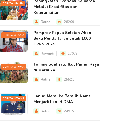
Peningkatan Ekonomi Keluarga
BERITA UMUM
Melalui Kreatifitas dan
Keterampilan
Ratna
28269
Pemprov Papua Selatan Akan
BERITA UTAMA
Buka Pendaftaran untuk 1000
CPNS 2024
Rayendi
27075
Tommy Soeharto Ikut Panen Raya
BERITA UTAMA
di Merauke
Ratna
25521
Lanud Merauke Beralih Nama
BERITA UTAMA
Menjadi Lanud DMA
Ratna
24915