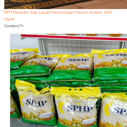
RPH Merauke Siap Layani Pemotongan Hewan Kurban 1447
Hijrah
Content;?>