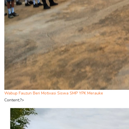
Wabup Fauzun Beri Motivasi Siswa SMP YPK Merauke
Content;?>