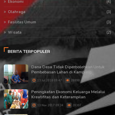
Ekonomi
(4)
Olahraga
(3)
Fasilitas Umum
(3)
Wisata
(2)
BERITA TERPOPULER
Dana Desa Tidak Diperbolehkan Untuk
Pembebasan Lahan di Kampung
13 Jul 2018 09:47
28898
Peningkatan Ekonomi Keluarga Melalui
Kreatifitas dan Keterampilan
13 Nov 2017 09:34
28307