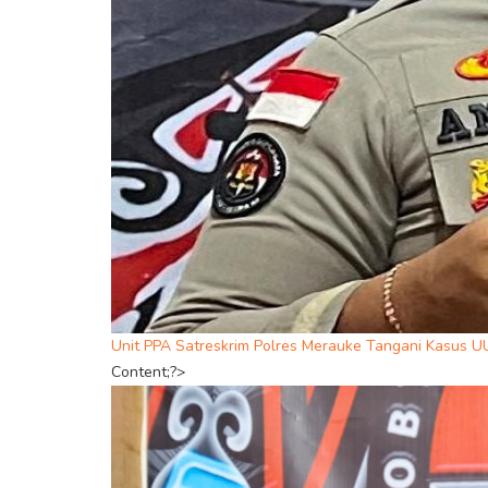
Unit PPA Satreskrim Polres Merauke Tangani Kasus U
Content;?>