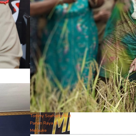
Tommy Soeharto Ikut
Panen Raya di
Merauke