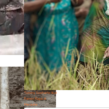
Tommy Soeharto Ikut
Panen Raya di
Merauke