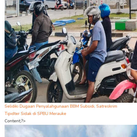
Selidiki Dugaan Penyalahgunaan BBM Subsidi, Satreskrim
Tipidter Sidak di SPBU Merauke
Content;?>