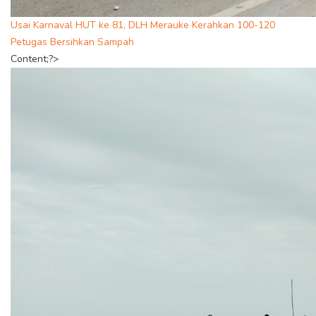
Usai Karnaval HUT ke 81, DLH Merauke Kerahkan 100-120
Petugas Bersihkan Sampah
Content;?>