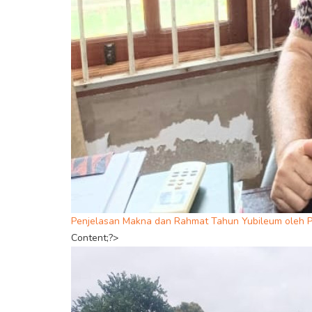
Penjelasan Makna dan Rahmat Tahun Yubileum oleh P
Content;?>