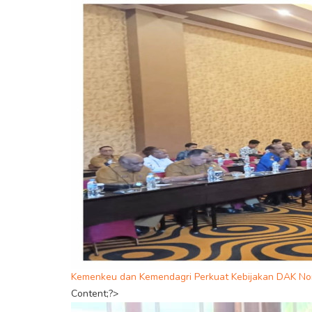
Kemenkeu dan Kemendagri Perkuat Kebijakan DAK Non F
Content;?>