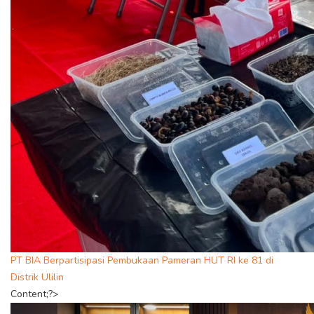
PT BIA Berpartisipasi Pembukaan Pameran HUT RI ke 81 di
Distrik Ulilin
Content;?>