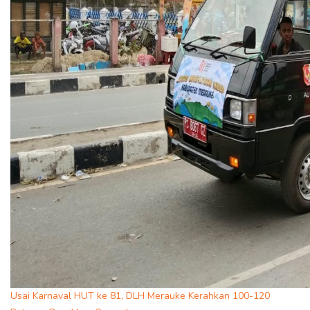
Usai Karnaval HUT ke 81, DLH Merauke Kerahkan 100-120