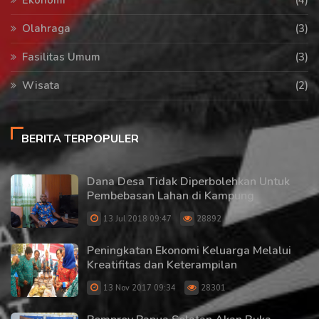
Ekonomi
(4)
Olahraga
(3)
Fasilitas Umum
(3)
Wisata
(2)
BERITA TERPOPULER
Dana Desa Tidak Diperbolehkan Untuk
Pembebasan Lahan di Kampung
13 Jul 2018 09:47
28892
Peningkatan Ekonomi Keluarga Melalui
Kreatifitas dan Keterampilan
13 Nov 2017 09:34
28301