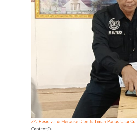
ZA, Residivis di Merauke Dibedil Timah Panas Usai Cur
Content;?>