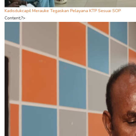
Kadisdukcapil Merauke Tegaskan Pelayana KTP Sesuai SOP
Content;?>