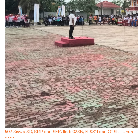
502 Siswa SD, SMP dan SMA Ikuti 02SN, FLS3N dan O2SN Tahun