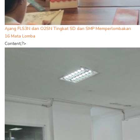
Ajang FLS3N dan O2SN Tingkat SD dan SMP Memperlombakan
16 Mata Lomba
Content;?>