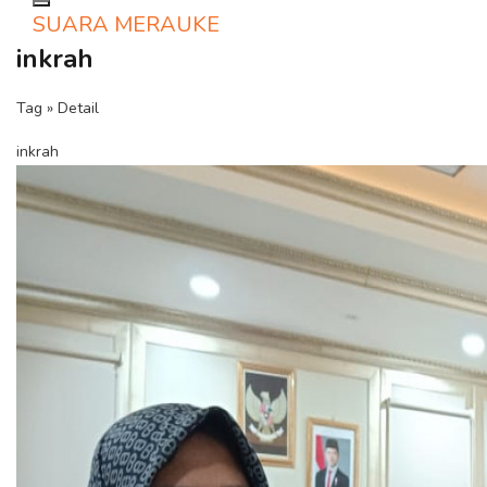
Toggle navigation
SUARA MERAUKE
inkrah
Tag » Detail
inkrah