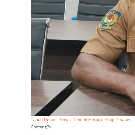
Tahun Depan, Proyek Tebu di Merauke Siap Dipanen
Content;?>