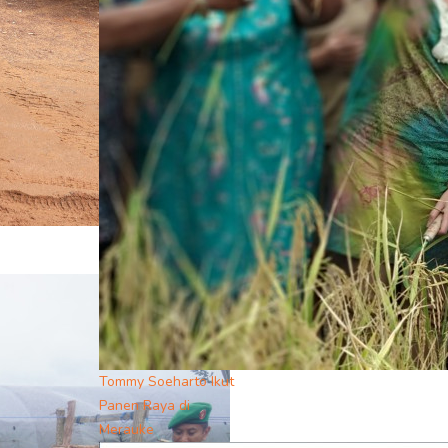
Tommy Soeharto Ikut
Panen Raya di
Merauke