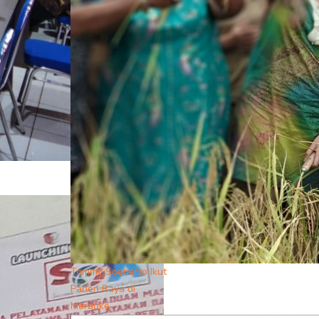
Tommy Soeharto Ikut
Panen Raya di
Merauke