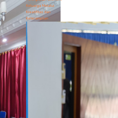
Keluarga Melalui
Kreatifitas dan
Keterampilan