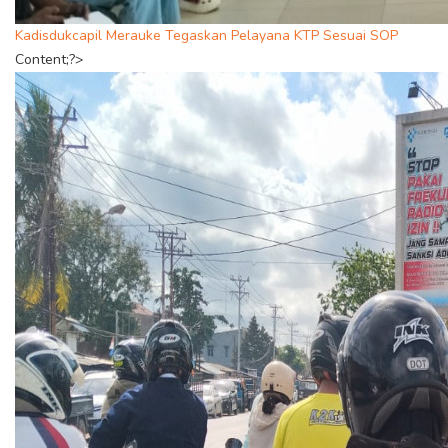
Kadisdukcapil Merauke Tegaskan Pelayana KTP Sesuai SOP
Content;?>