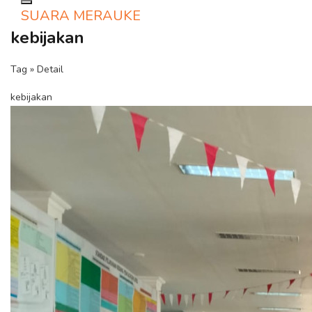
Toggle navigation
SUARA MERAUKE
kebijakan
Tag » Detail
kebijakan