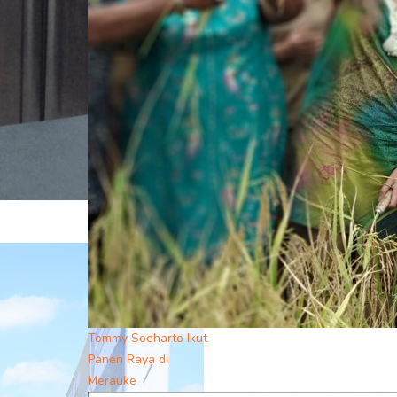
Tommy Soeharto Ikut
Panen Raya di
Merauke