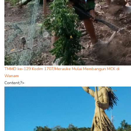
TMMD ke-129 Kodim 1707/Merauke Mulai Membangun MCK di
Wanam
Content;?>