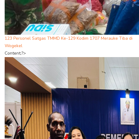
123 Personel Satgas TMMD Ke-129 Kodim 1707 Merauke Tiba di
Wogekel
Content;?>