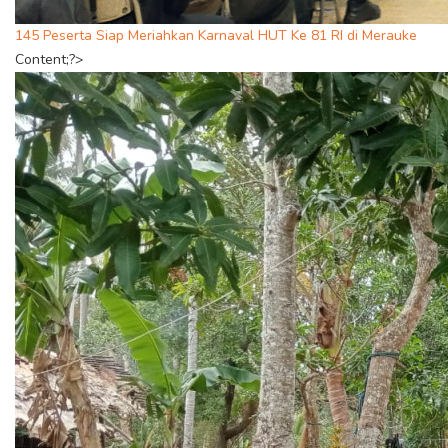
145 Peserta Siap Meriahkan Karnaval HUT Ke 81 RI di Merauke
Content;?>