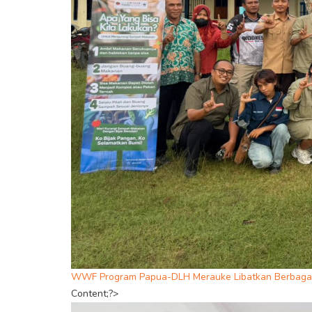
WWF Program Papua-DLH Merauke Libatkan Berbagai
Content;?>