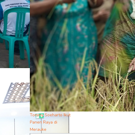
Tommy Soeharto Ikut
Panen Raya di
Merauke