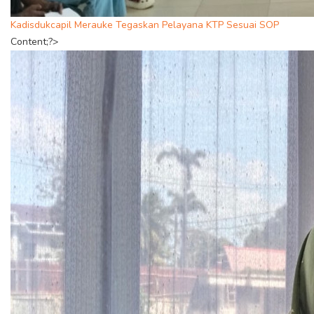
Kadisdukcapil Merauke Tegaskan Pelayana KTP Sesuai SOP
Content;?>