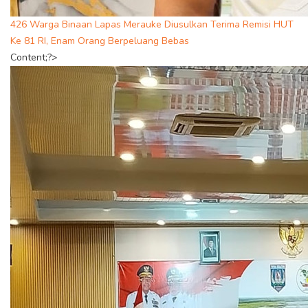
426 Warga Binaan Lapas Merauke Diusulkan Terima Remisi HUT
Ke 81 RI, Enam Orang Berpeluang Bebas
Content;?>