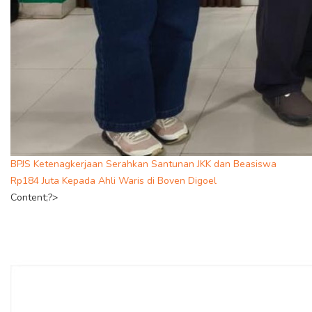
BPJS Ketenagkerjaan Serahkan Santunan JKK dan Beasiswa
Rp184 Juta Kepada Ahli Waris di Boven Digoel
Content;?>