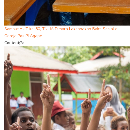
Sambut HUT ke-80, TNI JA Dimara Laksanakan Bakti Sosial di
Gereja Pos PI Agape
Content;?>