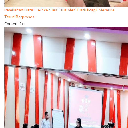
Pemilahan Data OAP ke SIAK Plus oleh Disdukcapil Merauke
Terus Berproses
Content;?>