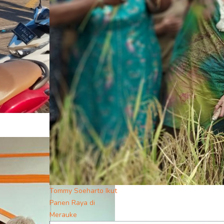
Tommy Soeharto Ikut
Panen Raya di
Merauke