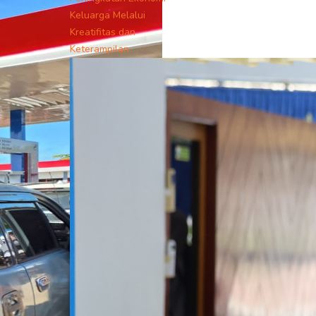
Keluarga Melalui
Kreatifitas dan
Keterampilan