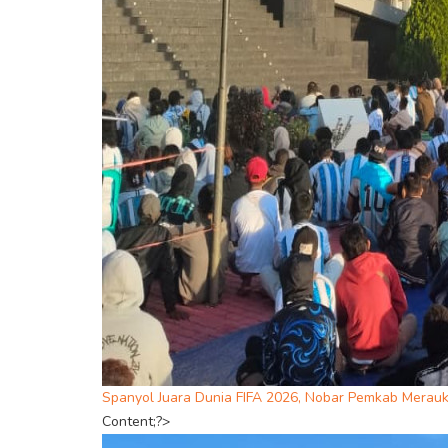
Spanyol Juara Dunia FIFA 2026, Nobar Pemkab Mera
Content;?>