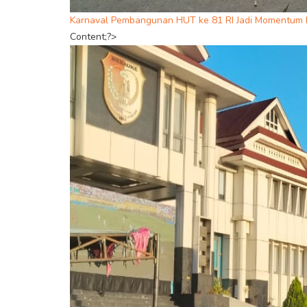
Karnaval Pembangunan HUT ke 81 RI Jadi Momentum P
Content;?>