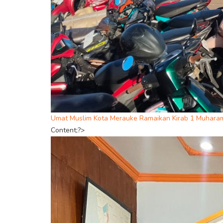
Umat Muslim Kota Merauke Ramaikan Kirab 1 Muharam
Content;?>