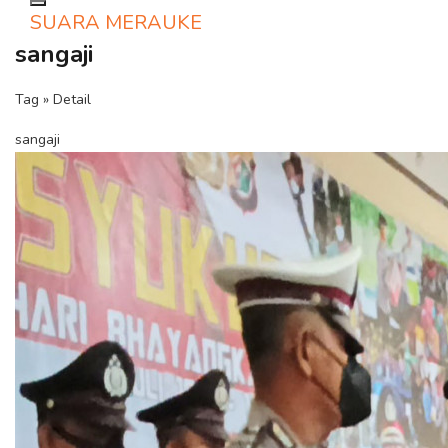
Toggle navigation
SUARA MERAUKE
sangaji
Tag » Detail
sangaji