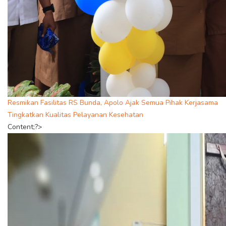
Resmikan Fasilitas RS Bunda, Apolo Ajak Semua Pihak Kerjasama
Tingkatkan Kualitas Pelayanan Kesehatan
Content;?>