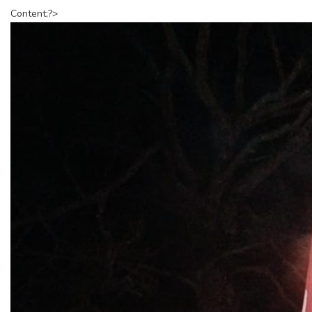
Content;?>