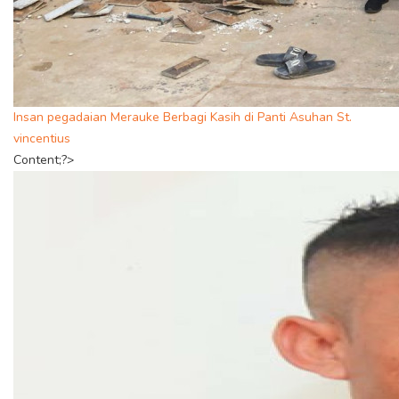
Insan pegadaian Merauke Berbagi Kasih di Panti Asuhan St.
vincentius
Content;?>