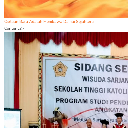
Ciptaan Baru Adalah Membawa Damai Sejahtera
Content;?>