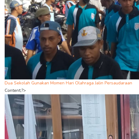
Dua Sekolah Gunakan Momen Hari Olahraga Jalin Persaudaraan
Content;?>