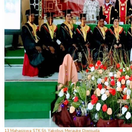
13 Mahasiswa STK St. Yakobus Merauke Diwisuda