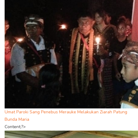
Umat Paroki Sang Penebus Merauke Melakukan Ziarah Patung
Bunda Maria
Content;?>