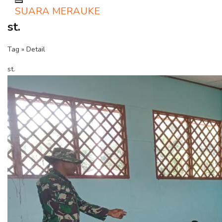
Toggle navigation
SUARA MERAUKE
st.
Tag » Detail
st.