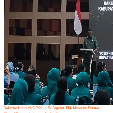
Rakerda II dan HKG PKK ke 54 Digelar, PKK Merauke Perkuat