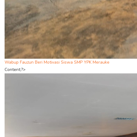
Wabup Fauzun Beri Motivasi Siswa SMP YPK Merauke
Content;?>