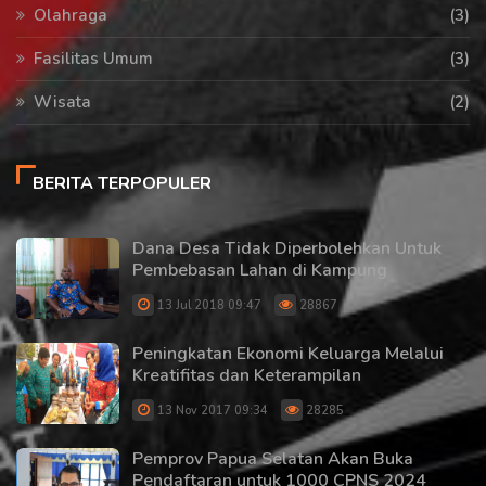
Olahraga
(3)
Fasilitas Umum
(3)
Wisata
(2)
BERITA TERPOPULER
Dana Desa Tidak Diperbolehkan Untuk
Pembebasan Lahan di Kampung
13 Jul 2018 09:47
28867
Peningkatan Ekonomi Keluarga Melalui
Kreatifitas dan Keterampilan
13 Nov 2017 09:34
28285
Pemprov Papua Selatan Akan Buka
Pendaftaran untuk 1000 CPNS 2024