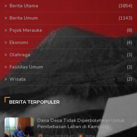
Berita Utama
(3854)
Berita Umum
(1143)
Pojok Merauke
(8)
Ekonomi
(4)
Olahraga
(3)
Fasilitas Umum
(3)
Wisata
(2)
BERITA TERPOPULER
Dana Desa Tidak Diperbolehkan Untuk
Pembebasan Lahan di Kampung
13 Jul 2018 09:47
28854