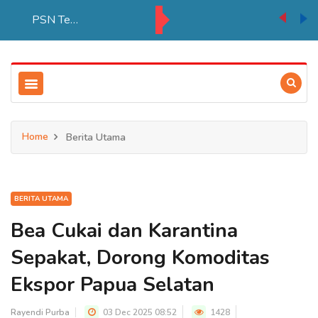
PSN Tebu di Merauke Ditargetkan Beroperasi 2027, Serap Lebih Banyak Tenaga Kerja Papua
Home
Berita Utama
BERITA UTAMA
Bea Cukai dan Karantina
Sepakat, Dorong Komoditas
Ekspor Papua Selatan
Rayendi Purba
03 Dec 2025 08:52
1428