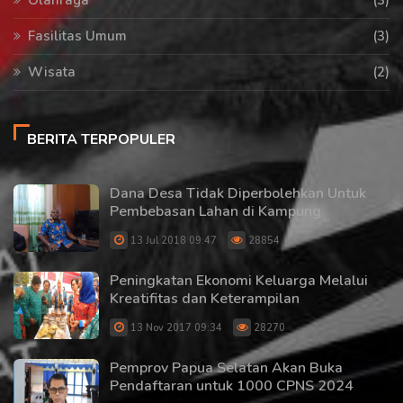
Olahraga
(3)
Fasilitas Umum
(3)
Wisata
(2)
BERITA TERPOPULER
Dana Desa Tidak Diperbolehkan Untuk
Pembebasan Lahan di Kampung
13 Jul 2018 09:47
28854
Peningkatan Ekonomi Keluarga Melalui
Kreatifitas dan Keterampilan
13 Nov 2017 09:34
28270
Pemprov Papua Selatan Akan Buka
Pendaftaran untuk 1000 CPNS 2024