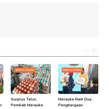
BERITA UTAMA
BERITA UTAMA
Surplus Telur,
Merauke Raih Dua
P
ar
Pemkab Merauke
Penghargaan
P