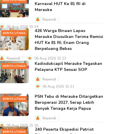
BERITA UTAMA
Karnaval HUT Ke 81 RI di
Merauke
Rayendi
06 Aug 2026 15:34
426 Warga Binaan Lapas
BERITA UTAMA
Merauke Diusulkan Terima Remisi
HUT Ke 81 RI, Enam Orang
Berpeluang Bebas
Rayendi
06 Aug 2026 15:23
Kadisdukcapil Merauke Tegaskan
BERITA UTAMA
Pelayana KTP Sesuai SOP
Rayendi
06 Aug 2026 15:21
PSN Tebu di Merauke Ditargetkan
BERITA UTAMA
Beroperasi 2027, Serap Lebih
Banyak Tenaga Kerja Papua
Rayendi
06 Aug 2026 15:16
240 Peserta Ekspedisi Patriot
BERITA UTAMA