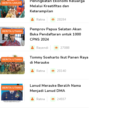
Peningkatan Ekonomi Keluarga
BERITA UMUM
Melalui Kreatifitas dan
Keterampilan
Ratna
28284
Pemprov Papua Selatan Akan
BERITA UTAMA
Buka Pendaftaran untuk 1000
CPNS 2024
Rayendi
27088
Tommy Soeharto Ikut Panen Raya
BERITA UTAMA
di Merauke
Ratna
25540
Lanud Merauke Beralih Nama
BERITA UTAMA
Menjadi Lanud DMA
Ratna
24937