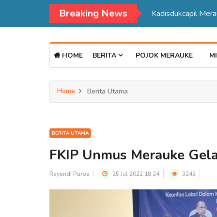
Breaking News
Kadisdukcapil Mer
HOME
BERITA
POJOK MERAUKE
MI
Home
Berita Utama
BERITA UTAMA
FKIP Unmus Merauke Gela
Rayendi Purba
25 Jul 2022 18:24
3242