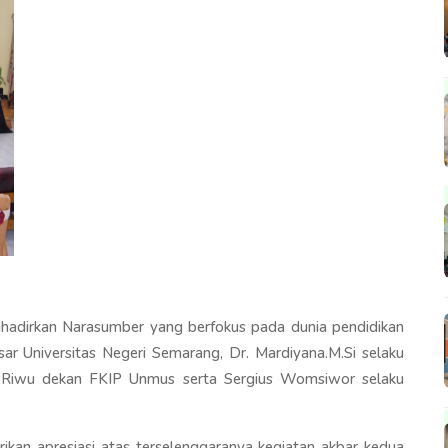
hadirkan Narasumber yang berfokus pada dunia pendidikan
esar Universitas Negeri Semarang, Dr. Mardiyana.M.Si selaku
y Riwu dekan FKIP Unmus serta Sergius Womsiwor selaku
n apresiasi atas terselenggaranya kegiatan akbar kedua