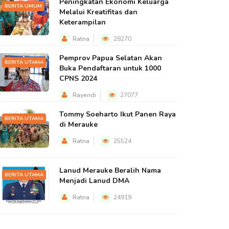
Peningkatan Ekonomi Keluarga
BERITA UMUM
Melalui Kreatifitas dan
Keterampilan
Ratna
28270
Pemprov Papua Selatan Akan
BERITA UTAMA
Buka Pendaftaran untuk 1000
CPNS 2024
Rayendi
27077
Tommy Soeharto Ikut Panen Raya
BERITA UTAMA
di Merauke
Ratna
25524
Lanud Merauke Beralih Nama
BERITA UTAMA
Menjadi Lanud DMA
Ratna
24919