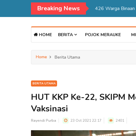
Breaking News
Kadisdukcapil Mer
HOME
BERITA
POJOK MERAUKE
MI
Home
Berita Utama
BERITA UTAMA
HUT KKP Ke-22, SKIPM Me
Vaksinasi
Rayendi Purba
23 Oct 2021 22:17
2401