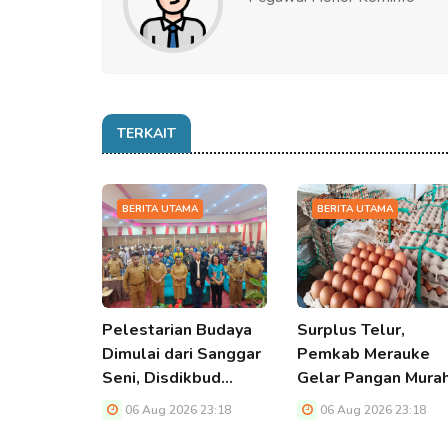
TERKAIT
BERITA UTAMA
BERITA UTAMA
Pelestarian Budaya
Surplus Telur,
Dimulai dari Sanggar
Pemkab Merauke
Seni, Disdikbud…
Gelar Pangan Mura
06 Aug 2026 23:18
06 Aug 2026 23:18