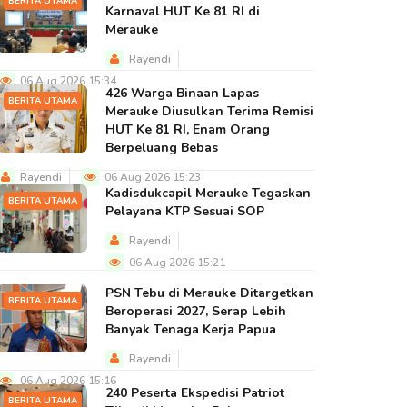
BERITA UTAMA
Karnaval HUT Ke 81 RI di
Merauke
Rayendi
06 Aug 2026 15:34
426 Warga Binaan Lapas
BERITA UTAMA
Merauke Diusulkan Terima Remisi
HUT Ke 81 RI, Enam Orang
Berpeluang Bebas
Rayendi
06 Aug 2026 15:23
Kadisdukcapil Merauke Tegaskan
BERITA UTAMA
Pelayana KTP Sesuai SOP
Rayendi
06 Aug 2026 15:21
PSN Tebu di Merauke Ditargetkan
BERITA UTAMA
Beroperasi 2027, Serap Lebih
Banyak Tenaga Kerja Papua
Rayendi
06 Aug 2026 15:16
240 Peserta Ekspedisi Patriot
BERITA UTAMA