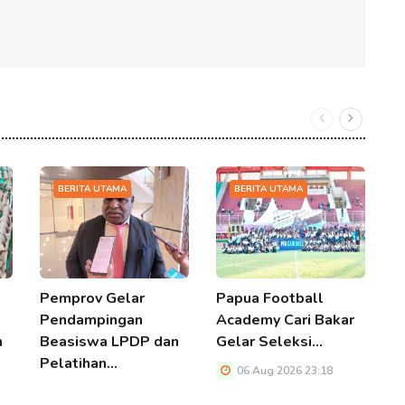
BERITA UTAMA
BERITA UTAMA
Pemprov Gelar
Papua Football
P
Pendampingan
Academy Cari Bakar
G
h
Beasiswa LPDP dan
Gelar Seleksi…
L
Pelatihan…
06 Aug 2026 23:18
06 Aug 2026 23:18