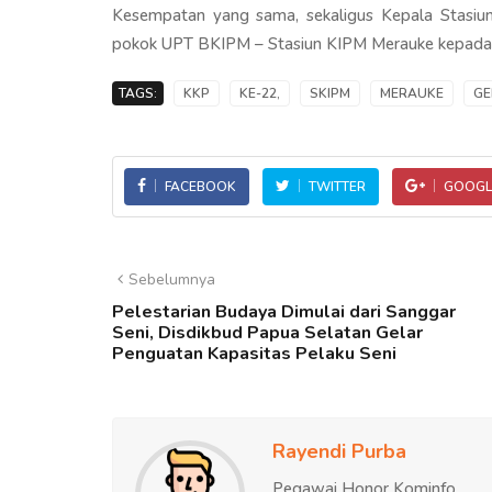
Kesempatan yang sama, sekaligus Kepala Stas
pokok UPT BKIPM – Stasiun KIPM Merauke kepada
TAGS:
KKP
KE-22,
SKIPM
MERAUKE
GE
FACEBOOK
TWITTER
GOOGL
Sebelumnya
Pelestarian Budaya Dimulai dari Sanggar
Seni, Disdikbud Papua Selatan Gelar
Penguatan Kapasitas Pelaku Seni
Rayendi Purba
Pegawai Honor Kominfo