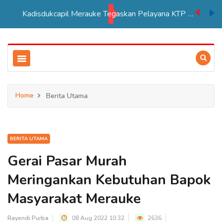
Kadisdukcapil Merauke Tegaskan Pelayana KTP Sesuai SOP
Home
Berita Utama
BERITA UTAMA
Gerai Pasar Murah
Meringankan Kebutuhan Bapok
Masyarakat Merauke
Rayendi Purba
08 Aug 2022 10:32
2636