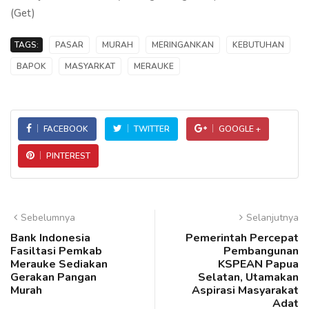
(Get)
TAGS:
PASAR
MURAH
MERINGANKAN
KEBUTUHAN
BAPOK
MASYARKAT
MERAUKE
FACEBOOK
TWITTER
GOOGLE +
PINTEREST
Sebelumnya
Selanjutnya
Bank Indonesia
Pemerintah Percepat
Fasiltasi Pemkab
Pembangunan
Merauke Sediakan
KSPEAN Papua
Gerakan Pangan
Selatan, Utamakan
Murah
Aspirasi Masyarakat
Adat