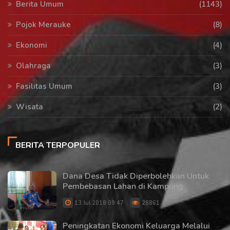
Berita Umum
(1143)
Pojok Merauke
(8)
Ekonomi
(4)
Olahraga
(3)
Fasilitas Umum
(3)
Wisata
(2)
BERITA TERPOPULER
Dana Desa Tidak Diperbolehkan Untuk
Pembebasan Lahan di Kampung
13 Jul 2018 09:47
28861
Peningkatan Ekonomi Keluarga Melalui