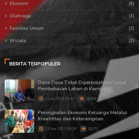
Ekonomi
(4)
Olahraga
(3)
Fasilitas Umum
(3)
Wisata
(2)
BERITA TERPOPULER
Dana Desa Tidak Diperbolehkan Untuk
Pembebasan Lahan di Kampung
13 Jul 2018 09:47
28854
Peningkatan Ekonomi Keluarga Melalui
Kreatifitas dan Keterampilan
13 Nov 2017 09:34
28271