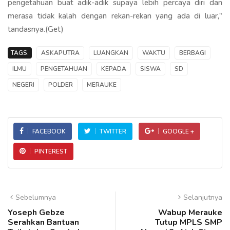
pengetahuan buat adik-adik supaya lebih percaya diri dan
merasa tidak kalah dengan rekan-rekan yang ada di luar,"
tandasnya.(Get)
TAGS:
ASKAPUTRA
LUANGKAN
WAKTU
BERBAGI
ILMU
PENGETAHUAN
KEPADA
SISWA
SD
NEGERI
POLDER
MERAUKE
FACEBOOK
TWITTER
GOOGLE +
PINTEREST
Sebelumnya
Selanjutnya
Yoseph Gebze
Wabup Merauke
Serahkan Bantuan
Tutup MPLS SMP