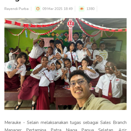
Rayendi Purba
09 Mar 2025 18:49
1380
Merauke - Selain melaksanakan tugas sebagai Sales Branch
Manager Pertamina Patra Niaga Papua Selatan, Aziz