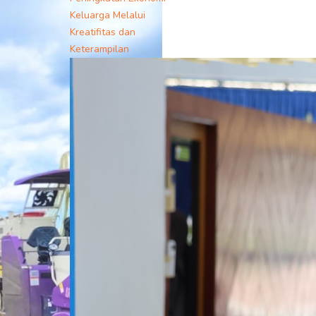
Keluarga Melalui
Kreatifitas dan
Keterampilan