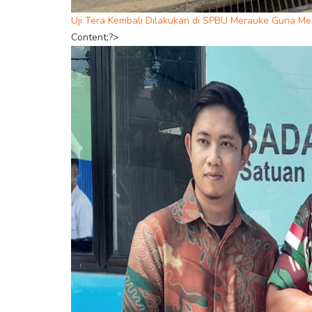
Uji Tera Kembali Dilakukan di SPBU Merauke Guna M
Content;?>