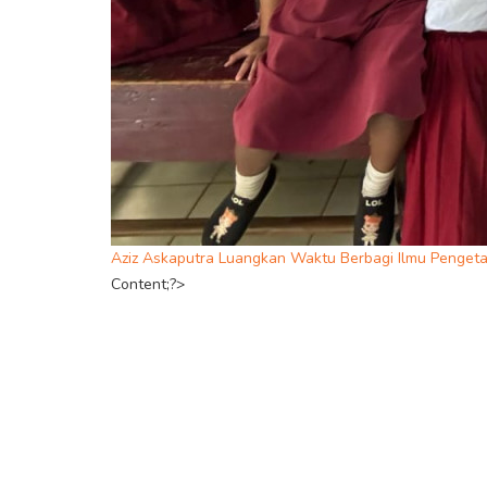
Aziz Askaputra Luangkan Waktu Berbagi Ilmu Penget
Content;?>